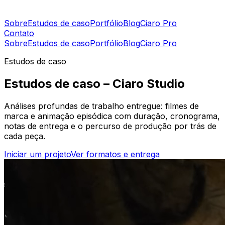
Sobre
Estudos de caso
Portfólio
Blog
Ciaro Pro
Contato
Sobre
Estudos de caso
Portfólio
Blog
Ciaro Pro
Estudos de caso
Estudos de caso – Ciaro Studio
Análises profundas de trabalho entregue: filmes de
marca e animação episódica com duração, cronograma,
notas de entrega e o percurso de produção por trás de
cada peça.
Iniciar um projeto
Ver formatos e entrega