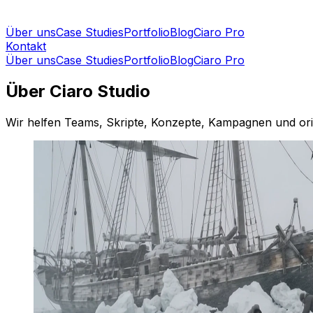
Über uns
Case Studies
Portfolio
Blog
Ciaro Pro
Kontakt
Über uns
Case Studies
Portfolio
Blog
Ciaro Pro
Über Ciaro Studio
Wir helfen Teams, Skripte, Konzepte, Kampagnen und orig